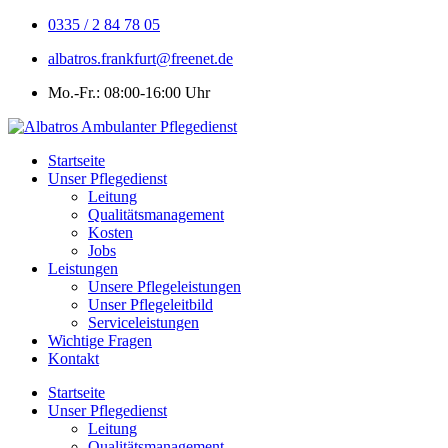
Zum
0335 / 2 84 78 05
Inhalt
albatros.frankfurt@freenet.de
springen
Mo.-Fr.: 08:00-16:00 Uhr
Startseite
Unser Pflegedienst
Leitung
Qualitätsmanagement
Kosten
Jobs
Leistungen
Unsere Pflegeleistungen
Unser Pflegeleitbild
Serviceleistungen
Wichtige Fragen
Kontakt
Startseite
Unser Pflegedienst
Leitung
Qualitätsmanagement